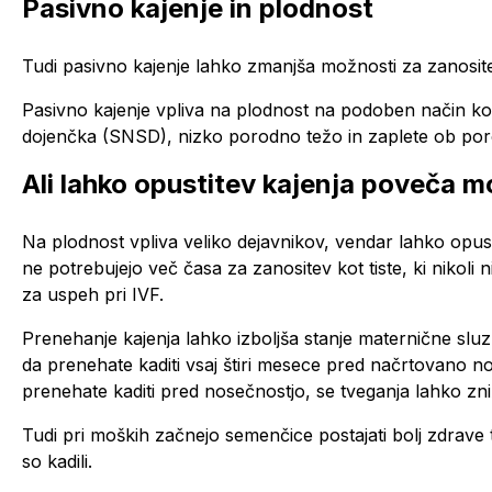
Pasivno kajenje in plodnost
Tudi pasivno kajenje lahko zmanjša možnosti za zanositev
Pasivno kajenje vpliva na plodnost na podoben način ko
dojenčka (SNSD), nizko porodno težo in zaplete ob por
Ali lahko opustitev kajenja poveča 
Na plodnost vpliva veliko dejavnikov, vendar lahko opust
ne potrebujejo več časa za zanositev kot tiste, ki nikoli 
za uspeh pri IVF.
Prenehanje kajenja lahko izboljša stanje maternične sluz
da prenehate kaditi vsaj štiri mesece pred načrtovano no
prenehate kaditi pred nosečnostjo, se tveganja lahko zni
Tudi pri moških začnejo semenčice postajati bolj zdrave 
so kadili.