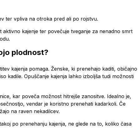
 ter vpliva na otroka pred ali po rojstvu.
t aktivno kajenje ter povečuje tveganje za nenadno smrt
odu.
mojo plodnost?
itev kajenja pomaga. Ženske, ki prenehajo kaditi, običajno
niso kadile. Opuščanje kajenja lahko izboljša tudi možnosti
nice, kar poveča možnost hitrejše zanositve. Idealno je,
sečnostjo, vendar je koristno prenehati kadarkoli. Če
žajo na raven nekadilcev.
takoj po prenehanju kajenja, ne glede na to, koliko časa