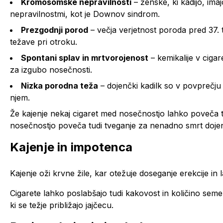
Kromosomske nepravilnosti
– ženske, ki kadijo, im
nepravilnostmi, kot je Downov sindrom.
Prezgodnji porod
– večja verjetnost poroda pred 37.
težave pri otroku.
Spontani splav in mrtvorojenost
– kemikalije v ciga
za izgubo nosečnosti.
Nizka porodna teža
– dojenčki kadilk so v povprečju
njem.
Že kajenje nekaj cigaret med nosečnostjo lahko poveča 
nosečnostjo poveča tudi tveganje za nenadno smrt dojen
Kajenje in impotenca
Kajenje oži krvne žile, kar otežuje doseganje erekcije in l
Cigarete lahko poslabšajo tudi kakovost in količino sem
ki se težje približajo jajčecu.