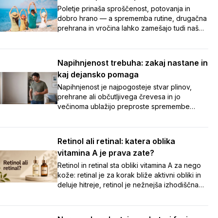
Poletje prinaša sproščenost, potovanja in
dobro hrano — a sprememba rutine, drugačna
prehrana in vročina lahko zamešajo tudi našo
prebavo. Napihnjenost, zaprtje in potovalna
driska so med dopustom pogosti nezaželeni
spremljevalci. V članku smo zbrali sedem
Napihnjenost trebuha: zakaj nastane in
preprostih nasvetov, s katerimi boste tudi na
kaj dejansko pomaga
poti poskrbeli za urejeno prebavo in
brezskrben oddih. 🌞
Napihnjenost je najpogosteje stvar plinov,
prehrane ali občutljivega črevesa in jo
večinoma ublažijo preproste spremembe
navad. Ob vztrajnih ali opozorilnih znakih pa je
varneje čim prej k zdravniku kot
samozdravljenje.
Retinol ali retinal: katera oblika
vitamina A je prava zate?
Retinol in retinal sta obliki vitamina A za nego
kože: retinal je za korak bliže aktivni obliki in
deluje hitreje, retinol je nežnejša izhodiščna
izbira. Preberite, katera je prava za vašo
kožo.