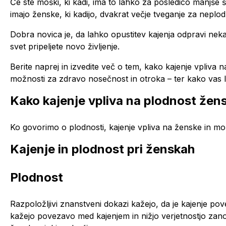
Če ste moški, ki kadi, ima to lahko za posledico manjše
imajo ženske, ki kadijo, dvakrat večje tveganje za neplod
Dobra novica je, da lahko opustitev kajenja odpravi nek
svet pripeljete novo življenje.
Berite naprej in izvedite več o tem, kako kajenje vpliva 
možnosti za zdravo nosečnost in otroka – ter kako vas la
Kako kajenje vpliva na plodnost žen
Ko govorimo o plodnosti, kajenje vpliva na ženske in mo
Kajenje in plodnost pri ženskah
Plodnost
Razpoložljivi znanstveni dokazi kažejo, da je kajenje p
kažejo povezavo med kajenjem in nižjo verjetnostjo zanos