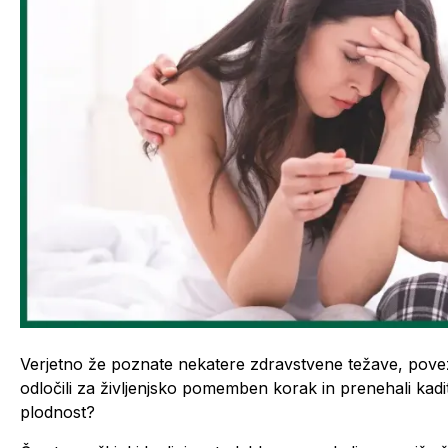
Verjetno že poznate nekatere zdravstvene težave, povez
odločili za življenjsko pomemben korak in prenehali kaditi
plodnost?