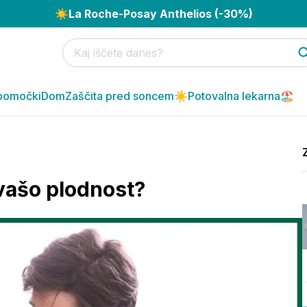
☀️
La Roche-Posay Anthelios (-30%)
pomočki
Dom
Zaščita pred soncem☀️
Potovalna lekarna🏖️
 vašo plodnost?