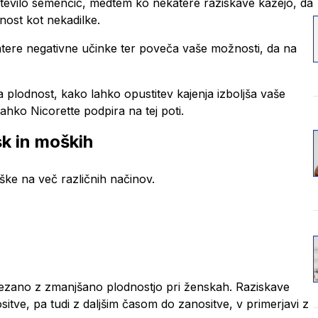
 število semenčic, medtem ko nekatere raziskave kažejo, da
nost kot nekadilke.
atere negativne učinke ter poveča vaše možnosti, da na
na plodnost, kako lahko opustitev kajenja izboljša vaše
hko Nicorette podpira na tej poti.
sk in moških
ške na več različnih načinov.
ovezano z zmanjšano plodnostjo pri ženskah. Raziskave
itve, pa tudi z daljšim časom do zanositve, v primerjavi z