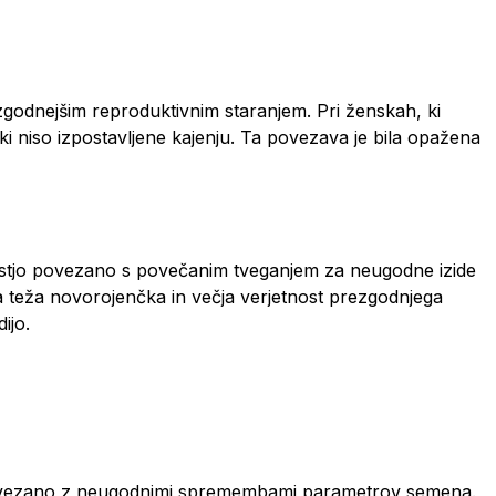
zgodnejšim reproduktivnim staranjem. Pri ženskah, ki
ki niso izpostavljene kajenju. Ta povezava je bila opažena
nostjo povezano s povečanim tveganjem za neugodne izide
a teža novorojenčka in večja verjetnost prezgodnjega
ijo.
e povezano z neugodnimi spremembami parametrov semena.