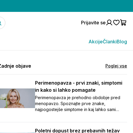
Prijavite se
Akcije
Članki
Blog
Zadnje objave
Poglej vse
Perimenopavza - prvi znaki, simptomi
in kako si lahko pomagate
Perimenopavza je prehodno obdobje pred
menopavzo. Spoznajte prve znake,
najpogostejše simptome in kaj lahko sami
naredite za boljše počutje.
Poletni dopust brez prebavnih težav