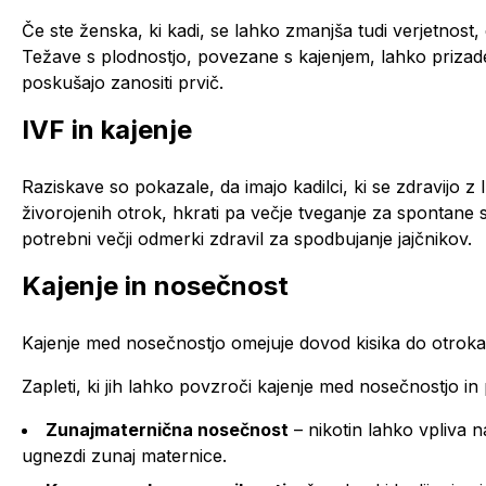
Če ste ženska, ki kadi, se lahko zmanjša tudi verjetnost
Težave s plodnostjo, povezane s kajenjem, lahko prizadene
poskušajo zanositi prvič.
IVF in kajenje
Raziskave so pokazale, da imajo kadilci, ki se zdravijo z
živorojenih otrok, hkrati pa večje tveganje za spontane
potrebni večji odmerki zdravil za spodbujanje jajčnikov.
Kajenje in nosečnost
Kajenje med nosečnostjo omejuje dovod kisika do otroka
Zapleti, ki jih lahko povzroči kajenje med nosečnostjo in
Zunajmaternična nosečnost
– nikotin lahko vpliva n
ugnezdi zunaj maternice.