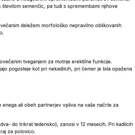
 številom semenčic, pa tudi s spremembami njihove
 povečanim deležem morfološko nepravilno oblikovanih
o.
povečanim tveganjem za motnje erektilne funkcije.
jajo pogosteje kot pri nekadilcih, pri čemer je bila opažena
e enega ali obeh partnerjev vpliva na vaše načrte za
va- do trikrat tedensko), zanosi v 12 mesecih. Pri kadilcih
aj za polovico.