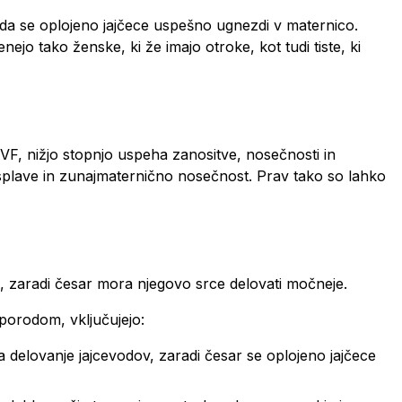
, da se oplojeno jajčece uspešno ugnezdi v maternico.
jo tako ženske, ki že imajo otroke, kot tudi tiste, ki
 IVF, nižjo stopnjo uspeha zanositve, nosečnosti in
 splave in zunajmaternično nosečnost. Prav tako so lahko
, zaradi česar mora njegovo srce delovati močneje.
 porodom, vključujejo:
a delovanje jajcevodov, zaradi česar se oplojeno jajčece