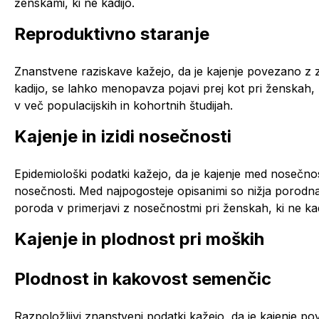
ženskami, ki ne kadijo.
Reproduktivno staranje
Znanstvene raziskave kažejo, da je kajenje povezano z 
kadijo, se lahko menopavza pojavi prej kot pri ženskah, 
v več populacijskih in kohortnih študijah.
Kajenje in izidi nosečnosti
Epidemiološki podatki kažejo, da je kajenje med noseč
nosečnosti. Med najpogosteje opisanimi so nižja porodn
poroda v primerjavi z nosečnostmi pri ženskah, ki ne kad
Kajenje in plodnost pri moških
Plodnost in kakovost semenčic
Razpoložljivi znanstveni podatki kažejo, da je kajenj