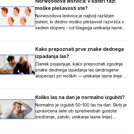
Norwoodova lestvica: v kateri fazi
moške plešavosti ste?
Norwoodova lestvica je najbolj razširjen
sistem, ki dedno moško plešavost razvršča v
sedem stopenj – od blagega umikanja lasne
linije do napredovalega redčenja las – ter tako
pomaga prepoznati, v kateri fazi izpadanja las
se nekdo nahaja, in spremljati spremembe
Kako prepoznati prve znake dednega
skozi čas.
izpadanja las?
Članek pojasnjuje, kako prepoznati zgodnje
znake dednega izpadanja las (androgene
alopecije) pri moških — umikanje lasne linije z
nastankom zalivkov, redčenje na temenu ter
tanjšanje in izgubo volumna las — in poudarja,
da je te postopne spremembe pomembno
Koliko las na dan je normalno izgubiti?
opaziti zgodaj, saj je zdravljenje uspešnejše,
Normalno je izgubiti 50–100 las na dan. Skrb je
dokler so lasni mešički še aktivni.
upravičena šele ob spremembah gostote
(redčenje, zalivki, umikanje lasne linije).
Vzroki: stres, hormoni, pomanjkanje hranil,
zdravila, dednost. Ob opaznih spremembah se