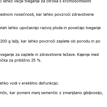
ajo lahko večje tveganje za otroka s kromosomskimi
 tednom nosečnosti, kar lahko povzroči zdravstvene
retah lahko upočasnijo razvoj ploda in povečajo tveganje
 200 g lažji, kar lahko povzroči zaplete ob porodu in po
tveganje za zaplete in zdravstvene težave. Kajenje med
čka za približno 25 %.
ahko vodi v erektilno disfunkcijo.
enčic, kar pomeni manj semenčic z zmanjšano gibljivostjo,