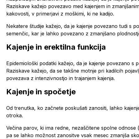
Raziskave kažejo povezavo med kajenjem in zmanjšanim
kakovosti, v primerjavi z moškimi, ki ne kadijo.
Nekatere študije kažejo, da je kajenje povezano tudi s
semenčic, kar je lahko povezano z zmanjšano plodnostj
Kajenje in erektilna funkcija
Epidemiološki podatki kažejo, da je kajenje povezano s 
Raziskave kažejo, da se takšne motnje pri kadilcih pojavl
povezava z intenzivnostjo in trajanjem kajenja.
Kajenje in spočetje
Od trenutka, ko začnete poskušati zanositi, lahko kajenj
otroka.
Večina parov, ki ima redne, nezaščitene spolne odnose (d
pa se lahko možnost zanositve vsak mesec zmanjša skor