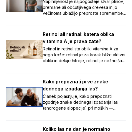
na poti poskrbeli za urejeno prebavo in
Napihnjenost je najpogosteje stvar plinov,
brezskrben oddih. 🌞
prehrane ali občutljivega črevesa in jo
večinoma ublažijo preproste spremembe
navad. Ob vztrajnih ali opozorilnih znakih
pa je varneje čim prej k zdravniku kot
samozdravljenje.
Retinol ali retinal: katera oblika
vitamina A je prava zate?
Retinol in retinal sta obliki vitamina A za
nego kože: retinal je za korak bliže aktivni
obliki in deluje hitreje, retinol je nežnejša
izhodiščna izbira. Preberite, katera je
prava za vašo kožo.
Kako prepoznati prve znake
dednega izpadanja las?
Članek pojasnjuje, kako prepoznati
zgodnje znake dednega izpadanja las
(androgene alopecije) pri moških —
umikanje lasne linije z nastankom zalivkov,
redčenje na temenu ter tanjšanje in izgubo
volumna las — in poudarja, da je te
Koliko las na dan je normalno
postopne spremembe pomembno opaziti