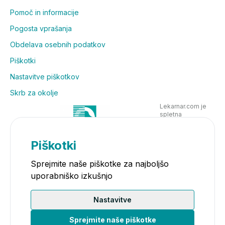
Pomoč in informacije
Pogosta vprašanja
Obdelava osebnih podatkov
Piškotki
Nastavitve piškotkov
Skrb za okolje
Lekarnar.com je
spletna
poslovalnica
Lekarne Nove
Poljane in posluje
Piškotki
v skladu z
zakonodajo
Sprejmite naše piškotke za najboljšo
uporabniško izkušnjo
Nastavitve
Sprejmite naše piškotke