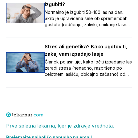
izgubiti?
zgodaj, saj je zdravljenje uspešnejše,
dokler so lasni mešički še aktivni.
Normalno je izgubiti 50–100 las na dan.
Skrb je upravičena šele ob spremembah
gostote (redčenje, zalivki, umikanje lasne
linije). Vzroki: stres, hormoni, pomanjkanje
hranil, zdravila, dednost. Ob opaznih
spremembah se posvetuj z zdravnikom ali
Stres ali genetika? Kako ugotoviti,
farmacevtom.
zakaj vam izpadajo lasje
Članek pojasnjuje, kako ločiti izpadanje las
zaradi stresa (nenadno, razpršeno po
celotnem lasišču, običajno začasno) od
dednega izpadanja oz. androgene
alopecije (postopno, z zalivki in
redčenjem na temenu, dolgotrajno), pri
čemer je za izbiro pravega pristopa
ključno najprej ugotoviti dejanski vzrok.
Prva spletna lekarna, kjer je zdravje vrednota.
Prejemajte najboljšo ponudbo na email