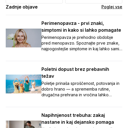
Zadnje objave
Poglej vse
Perimenopavza - prvi znaki,
simptomi in kako si lahko pomagate
Perimenopavza je prehodno obdobje
pred menopavzo. Spoznajte prve znake,
najpogostejše simptome in kaj lahko sami
naredite za boljše počutje.
Poletni dopust brez prebavnih
težav
Poletje prinaša sproščenost, potovanja in
dobro hrano — a sprememba rutine,
drugačna prehrana in vročina lahko
zamešajo tudi našo prebavo.
Napihnjenost, zaprtje in potovalna driska
so med dopustom pogosti nezaželeni
Napihnjenost trebuha: zakaj
spremljevalci. V članku smo zbrali sedem
nastane in kaj dejansko pomaga
preprostih nasvetov, s katerimi boste tudi