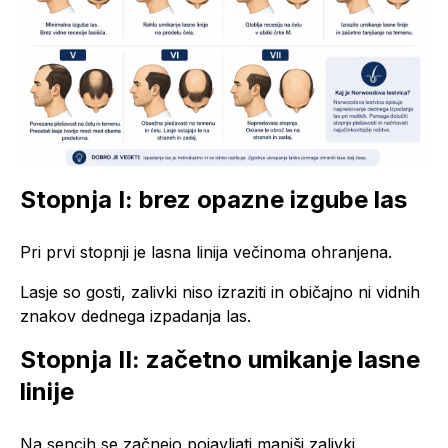
Stopnja I: brez opazne izgube las
Pri prvi stopnji je lasna linija večinoma ohranjena.
Lasje so gosti, zalivki niso izraziti in običajno ni vidnih
znakov dednega izpadanja las.
Stopnja II: začetno umikanje lasne
linije
Na sencih se začnejo pojavljati manjši zalivki.