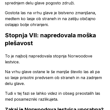
sprednjem delu glave pogosto združi.
Gostota las na vrhu glave je bistveno zmanjšana,
medtem ko lasje ob straneh in na zatilju običajno
ostajajo bolje ohranjeni.
Stopnja VII: napredovala moška
plešavost
To je najbolj napredovala stopnja Norwoodove
lestvice.
Na vrhu glave ostane le še manjše število las ali pa
so lasje prisotni predvsem ob straneh in na zadnjem
delu glave.
Tudi v tej fazi se lahko videz in obseg preostalih las
med posamezniki razlikujeta.
Zakaj je Norwoodova lestvica uporabna?