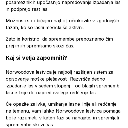
posameznikih upočasnijo napredovanje izpadanja las
in podprejo rast las.
Možnosti so običajno najbolj učinkovite v zgodnejših
fazah, ko so lasni mešički še aktivni.
Zato je koristno, da spremembe prepoznamo čim
prej in jih spremljamo skozi čas.
Kaj si velja zapomniti?
Norwoodova lestvica je najbolj razširjen sistem za
opisovanje moške plešavosti. Razvršča dedno
izpadanje las v sedem stopenj – od blagih sprememb
lasne linije do napredovalega redčenja las.
Če opazite zalivke, umikanje lasne linije ali redčenje
na temenu, vam lahko Norwoodova lestvica pomaga
bolje razumeti, v kateri fazi se nahajate, in spremljati
spremembe skozi čas.