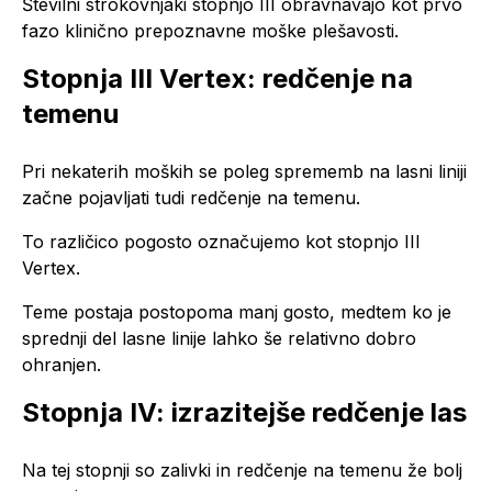
Številni strokovnjaki stopnjo III obravnavajo kot prvo
fazo klinično prepoznavne moške plešavosti.
Stopnja III Vertex: redčenje na
temenu
Pri nekaterih moških se poleg sprememb na lasni liniji
začne pojavljati tudi redčenje na temenu.
To različico pogosto označujemo kot stopnjo III
Vertex.
Teme postaja postopoma manj gosto, medtem ko je
sprednji del lasne linije lahko še relativno dobro
ohranjen.
Stopnja IV: izrazitejše redčenje las
Na tej stopnji so zalivki in redčenje na temenu že bolj