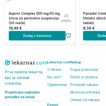
Če ste noseči ali dojite, menite, da bi lahko bili noseči, 
ali farmacevtom, preden vzamete to zdravilo.
Aspirin Complex 500 mg/30 mg,
Panadol Comb
20
zrnca za peroralno suspenzijo
filmsko oblož
Vpliv na sposobnost upravljanja vozil in strojev
vrečic
(20 vrečk)
tablet)
Zdravilo Flebaven nima vpliva ali ima zanemarljiv vpliv n
16,49 €
8,56 €
Zdravilo Flebaven vsebuje natrij
Dodaj v košarico
Doda
To zdravilo vsebuje manj kot 1 mmol (23 mg) natrija na
natrija"
Kako jemati zdravilo Flebaven
Pri jemanju tega zdravila natančno upoštevajte napotke v
Lekarnar.com
Nakup
farmacevta. Če ste negotovi, se posvetujte z zdravniko
O lekarni
Pogoji poslovanja
Prva spletna lekarna,
Odmerjanje
Kje smo?
Plačilo in dostava
kjer je zdravje
vrednota.
Oglaševanje
Postopek nakupa
Kronična bolezen ven
Priporočeni dnevni odmerek je 1 tableta. Zdravilo morate
Prejemajte najboljšo
Možnosti prihranka
pričakujete izboljšanje. Če se znaki vaše bolezni poslabša
ponudbo na email
Odstop od nakupa
posvetovati z zdravnikom.
Pomoč