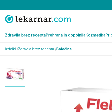
Zdravila brez recepta
Prehrana in dopolnila
Kozmetika
Pri
Izdelki
/
Zdravila brez recepta
/
Bolečine