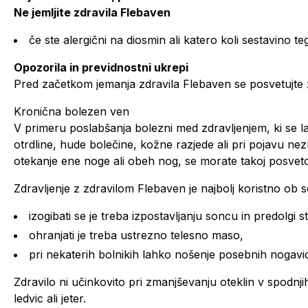
Ne jemljite zdravila Flebaven
če ste alergični na diosmin ali katero koli sestavino t
Opozorila in previdnostni ukrepi
Pred začetkom jemanja zdravila Flebaven se posvetujte
Kronična bolezen ven
V primeru poslabšanja bolezni med zdravljenjem, ki se 
otrdline, hude bolečine, kožne razjede ali pri pojavu n
otekanje ene noge ali obeh nog, se morate takoj posvet
Zdravljenje z zdravilom Flebaven je najbolj koristno ob
izogibati se je treba izpostavljanju soncu in predolgi st
ohranjati je treba ustrezno telesno maso,
pri nekaterih bolnikih lahko nošenje posebnih nogavic
Zdravilo ni učinkovito pri zmanjševanju oteklin v spodnji
ledvic ali jeter.