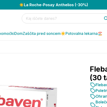
☀️
La Roche-Posay Anthelios (-30%)
pomočki
Dom
Zaščita pred soncem☀️
Potovalna lekarna🏖️
Fleb
(30 t
Flebav
Poletn
Ohranj
Boleče