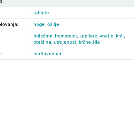
i
tablete
lovanja
:
noge,
ožilje
bolečina,
hemoroidi,
kapilare,
vnetje,
krči,
oteklina,
utrujenost,
krčne žile
t
:
bioflavonoid