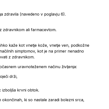
ega zdravila (navedeno v poglavju 6).
 z zdravnikom ali farmacevtom.
lahko kaže kot vnetje kože, vnetje ven, podkožne
eznačilnih simptomov, kot je na primer nenadno
ovati z zdravnikom.
 sočasnem uravnoteženem načinu življenja:
oječi drži,
 izboljša krvni obtok.
h okončinah, ki so nastale zaradi bolezni srca,