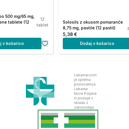
ali načrtujete zanositev, se posvetujte z zdravnikom
o 500 mg/65 mg,
12
ene tablete (12
Solosils z okusom pomaranče
tablet
8,75 mg, pastile (12 pastil)
a sposobnost vožnje in upravljanja strojev.
5,38 €
j v košarico
Dodaj v košarico
 dnevni oodmerek, kar v bistvu pomeni "brez
 tem navodilu ali navodila zdravnika ali
Lekarnar.com
je spletna
m ali farmacevtom.
poslovalnica
Lekarne
Nove Poljane
in posluje v
skladu z
zakonodajo
 jemati vsaj 4 do 5 tednov, preden lahko
jo ali ne izboljšajo v 6 tednih, se morate