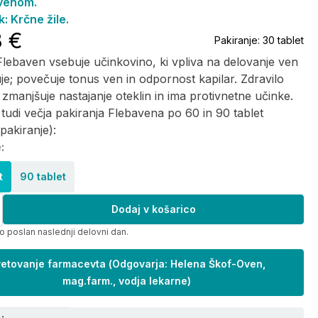
venom.
: Krčne žile.
8 €
Pakiranje:
30 tablet
Flebaven vsebuje učinkovino, ki vpliva na delovanje ven
ruje; povečuje tonus ven in odpornost kapilar. Zdravilo
zmanjšuje nastajanje oteklin in ima protivnetne učinke.
 tudi večja pakiranja Flebavena po 60 in 90 tablet
pakiranje):
:
t
90 tablet
Dodaj v košarico
o poslan naslednji delovni dan.
etovanje farmacevta
(
Odgovarja: Helena Škof-Oven,
mag.farm., vodja lekarne
)