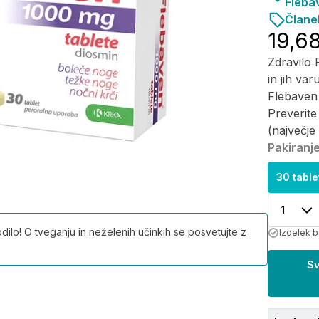
Fleba
Članek
19,6
Zdravilo 
in jih va
Flebaven 
Preverite
(največje 
Pakiranje
30 table
1
ilo! O tveganju in neželenih učinkih se posvetujte z
Izdelek b
Sv