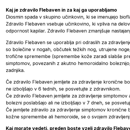
Kaj je zdravilo Flebaven in za kaj ga uporabljamo
Diosmin spada v skupino učinkovin, ki se imenujejo bioflav
Zdravilo Flebaven vsebuje učinkovino, ki vpliva na delov
odpornost kapilar. Zdravilo Flebaven zmanjšuje nastajanj
Zdravilo Flebaven se uporablja pri odraslih za zdravlje
so bolečine v nogah, občutek težkih nog, utrujene noge,
trofične spremembe (spremembe kože zaradi slabše prekr
simptomov, povezanih z akutno hemoroidalno boleznijo, 
zadnjika.
Če zdravilo Flebaven jemljete za zdravljenje kronične bol
ne izboljšajo v 6 tednih, se posvetujte z zdravnikom.
Če zdravilo Flebaven jemljete za zdravljenje simptomov 
bolezni poslabšajo ali ne izboljšajo v 7 dneh, se posvetu
Če jemljete zdravilo za zdravljenje simptomov kronične b
kožne spremembe ali hemoroide, se o svojem zdravljenj
Kaj morate vedeti, preden boste vzeli zdravilo Flebav