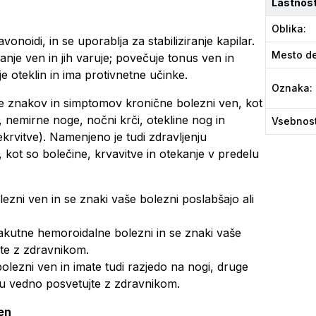
Lastnost
Oblika
:
onoidi, in se uporablja za stabiliziranje kapilar.
Mesto de
anje ven in jih varuje; povečuje tonus ven in
e oteklin in ima protivnetne učinke.
Oznaka
:
nje znakov in simptomov kronične bolezni ven, kot
 nemirne noge, nočni krči, otekline nog in
Vsebnos
vitve). Namenjeno je tudi zdravljenju
kot so bolečine, krvavitve in otekanje v predelu
ezni ven in se znaki vaše bolezni poslabšajo ali
akutne hemoroidalne bolezni in se znaki vaše
jte z zdravnikom.
olezni ven in imate tudi razjedo na nogi, druge
u vedno posvetujte z zdravnikom.
en