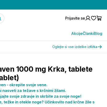
Prijavite se
Akcije
Članki
Blog
Oglejte si vse izdelke iz
Krka
aven 1000 mg Krka, tablete
ablet)
en - okrepite svoje vene.
i nasveti za težave s krčnimi žilami.
ajte svoje zdravje in skrbite za svoje noge!
, težke in otekle noge? Učinkovito nad krčne žile s