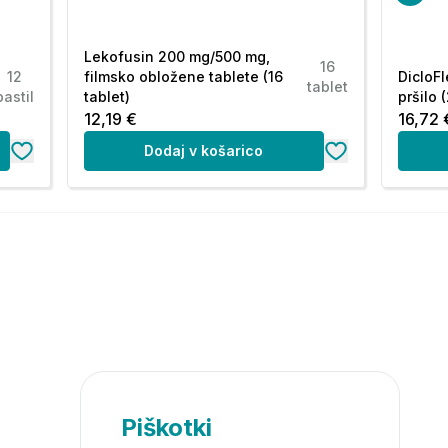
Lekofusin 200 mg/500 mg,
16
12
filmsko obložene tablete (16
DicloF
tablet
pastil
tablet)
pršilo 
12,19 €
16,72 
Dodaj v košarico
Piškotki