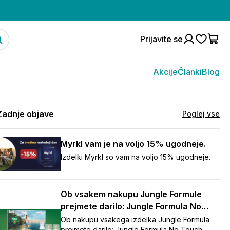
Prijavite se
Akcije
Članki
Blog
Zadnje objave
Poglej vse
Myrkl vam je na voljo 15% ugodneje.
Izdelki Myrkl so vam na voljo 15% ugodneje.
Ob vsakem nakupu Jungle Formule
prejmete darilo: Jungle Formula No
Touch repelent (125 ml)
Ob nakupu vsakega izdelka Jungle Formula
prejmete darilo: Jungle Formula No Touch,