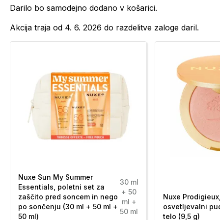
Darilo bo samodejno dodano v košarici.
Akcija traja od 4. 6. 2026 do razdelitve zaloge daril.
Nuxe Sun My Summer
30 ml
Essentials, poletni set za
+ 50
zaščito pred soncem in nego
Nuxe Prodigieux
ml +
po sončenju (30 ml + 50 ml +
osvetljevalni pu
50 ml
50 ml)
telo (9,5 g)