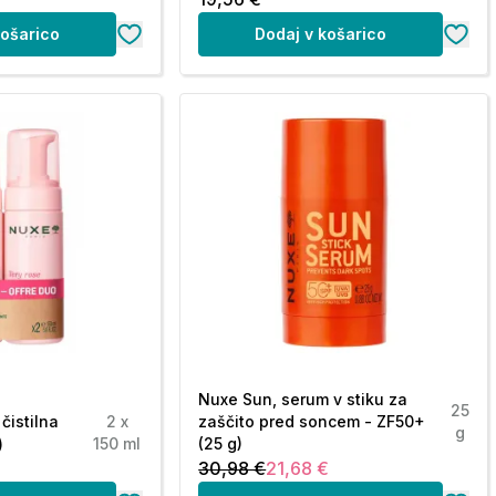
košarico
Dodaj v košarico
Nuxe Sun, serum v stiku za
25
čistilna
2 x
zaščito pred soncem - ZF50+
g
)
150 ml
(25 g)
30,98 €
21,68 €