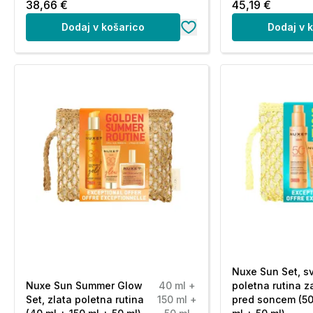
38,66 €
45,19 €
Dodaj v košarico
Dodaj v 
Nuxe Sun Set, sv
Nuxe Sun Summer Glow
40 ml +
poletna rutina z
Set, zlata poletna rutina
150 ml +
pred soncem (50