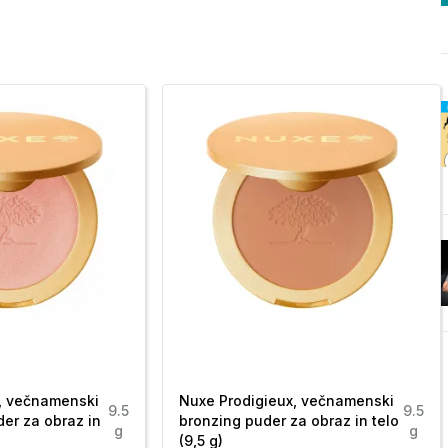
, večnamenski
Nuxe Prodigieux, večnamenski
9.5
9.5
der za obraz in
bronzing puder za obraz in telo
g
g
(9,5 g)