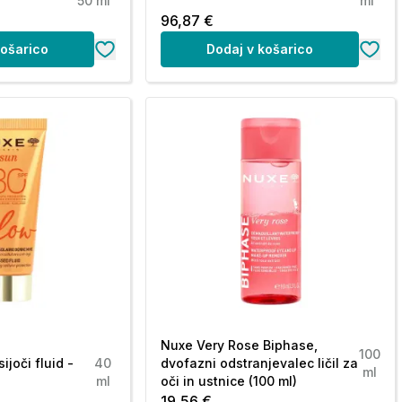
50 ml
ml
96,87 €
košarico
Dodaj v košarico
Nuxe Very Rose Biphase,
100
ijoči fluid -
40
dvofazni odstranjevalec ličil za
ml
ml
oči in ustnice (100 ml)
19,56 €