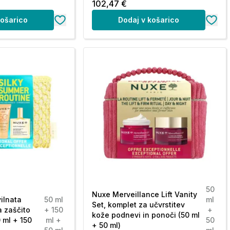
102,47 €
košarico
Dodaj v košarico
50
Nuxe Merveillance Lift Vanity
ilnata
50 ml
ml
Set, komplet za učvrstitev
a zaščito
+ 150
+
kože podnevi in ponoči (50 ml
 ml + 150
ml +
50
+ 50 ml)