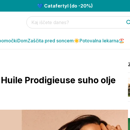
💙 Catafertyl (do -20%)
pomočki
Dom
Zaščita pred soncem☀️
Potovalna lekarna🏖️
 Huile Prodigieuse suho olje