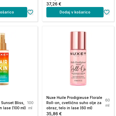
37,26 €
košarico
Dodaj v košarico
Nuxe Huile Prodigieuse Florale
60
 Sunset Bliss,
100
Roll-on, cvetlično suho olje za
ml
n lase (100 ml)
ml
obraz, telo in lase (60 ml)
35,86 €