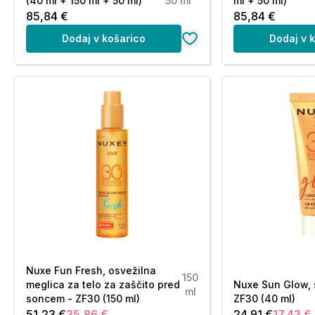
(40 ml + 150 ml + 50 ml)
50 ml
ml + 50 ml)
85,84 €
85,84 €
Dodaj v košarico
Dodaj v 
Nuxe Fun Fresh, osvežilna
150
meglica za telo za zaščito pred
Nuxe Sun Glow, s
ml
soncem - ZF30 (150 ml)
ZF30 (40 ml)
51,23 €
35,86 €
24,91 €
17,43 €