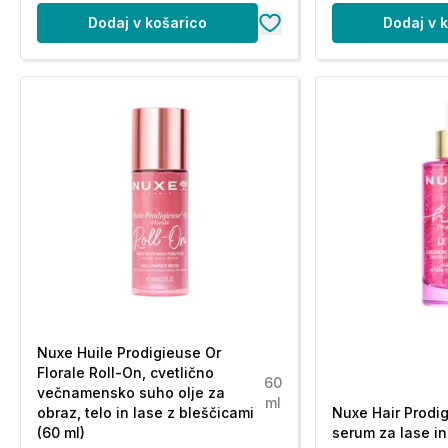
Dodaj v košarico
Dodaj v 
Nuxe Huile Prodigieuse Or
Florale Roll-On, cvetlično
60
večnamensko suho olje za
ml
obraz, telo in lase z bleščicami
Nuxe Hair Prodig
(60 ml)
serum za lase in